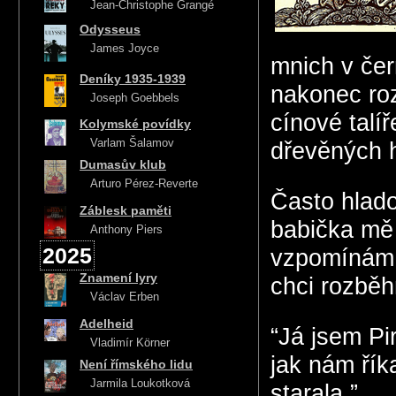
Jean-Christophe Grangé
Odysseus
James Joyce
mnich v čer
Deníky 1935-1939
nakonec roz
Joseph Goebbels
cínové talí
Kolymské povídky
Varlam Šalamov
dřevěných h
Dumasův klub
Arturo Pérez-Reverte
Často hlad
Záblesk paměti
babička mě 
Anthony Piers
2025
vzpomínám j
Znamení lyry
chci rozběh
Václav Erben
Adelheid
“Já jsem Pi
Vladimír Körner
jak nám řík
Není římského lidu
Jarmila Loukotková
starala.”..