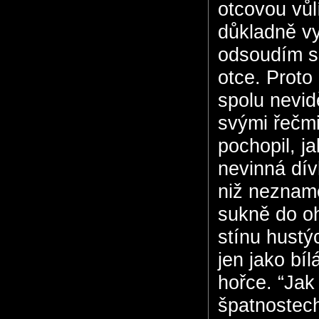
otcovou vůl
důkladně vy
odsoudím sp
otce. Proto
spolu nevid
svými řečmi
pochopil, j
nevinná dívk
niž nezname
sukně do oh
stínu hustý
jen jako bí
hořce. “Jak
špatnostech,