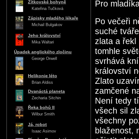
Pro mladíka
Žítkovské bohyně
Kateřina Tučková
Zápisky mladého lékaře
Po večeři n
Michail Bulgakov
suché tváře
Jeho království
zlata a řekl
Mika Waltari
tomhle svět
Úpadek anglického zločinu
George Orwell
svrhává kní
království 
Helikonie léto
Zlato uzavír
Brian Aldiss
zamčené na 
Dvanáctá planeta
Zecharia Sitchin
Není tedy t
Řeka bohů II
všech sil z
Wilbur Smith
všechny pož
Já, robot
blaženost, 
Isaac Asimov