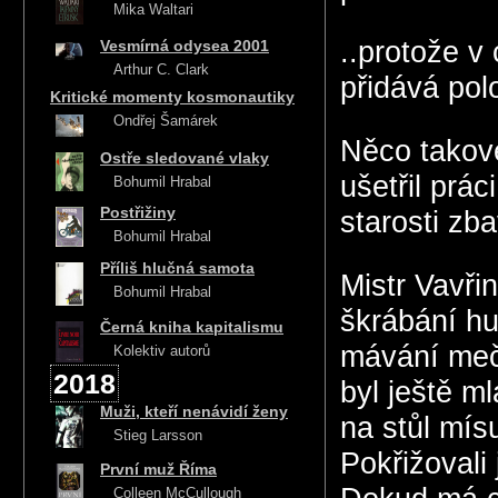
Mika Waltari
..protože v
Vesmírná odysea 2001
Arthur C. Clark
přidává pol
Kritické momenty kosmonautiky
Ondřej Šamárek
Něco takové
Ostře sledované vlaky
ušetřil prá
Bohumil Hrabal
Postřižiny
starosti zba
Bohumil Hrabal
Příliš hlučná samota
Mistr Vavři
Bohumil Hrabal
škrábání hu
Černá kniha kapitalismu
mávání meč
Kolektiv autorů
2018
byl ještě m
Muži, kteří nenávidí ženy
na stůl mís
Stieg Larsson
Pokřižovali
První muž Říma
Colleen McCullough