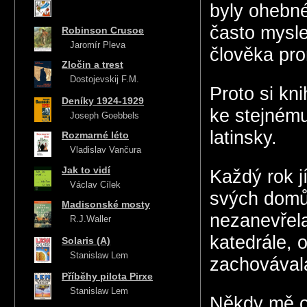
byly ohebné
často mysle
Robinson Crusoe
Jaromír Pleva
člověka pro
Zločin a trest
Dostojevskij F.M.
Proto si kn
Deníky 1924-1929
ke stejnému
Joseph Goebbels
latinsky.
Rozmarné léto
Vladislav Vančura
Jak to vidí
Každý rok j
Václav Cílek
svých domů 
Madisonské mosty
nezanevřela
R.J.Waller
katedrále, 
Solaris (A)
Stanislaw Lem
zachovával
Příběhy pilota Pirxe
Stanislaw Lem
Někdy mě o