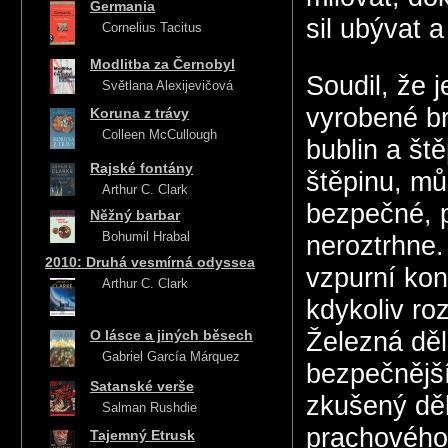
Germania
sil ubývat 
Cornelius Tacitus
Modlitba za Černobyl
Soudil, že 
Světlana Alexijevičová
vyrobené br
Koruna z trávy
Colleen McCullough
bublin a št
Rajské fontány
štěpinu, mů
Arthur C. Clark
bezpečné, p
Něžný barbar
Bohumil Hrabal
neroztrhne.
2010: Druhá vesmírná odyssea
vzpurní kon
Arthur C. Clark
kdykoliv roz
O lásce a jiných běsech
Železná dě
Gabriel García Márquez
bezpečnější
Satanské verše
zkušený děl
Salman Rushdie
prachového 
Tajemný Etrusk