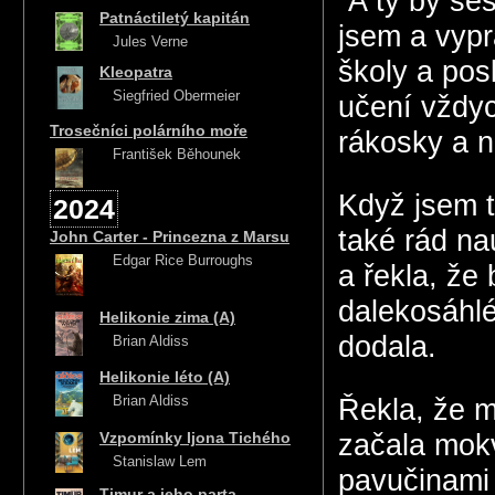
“A ty by ses
Patnáctiletý kapitán
jsem a vyprá
Jules Verne
školy a pos
Kleopatra
Siegfried Obermeier
učení vždyc
Trosečníci polárního moře
rákosky a n
František Běhounek
Když jsem t
2024
také rád na
John Carter - Princezna z Marsu
Edgar Rice Burroughs
a řekla, že
dalekosáhlé
Helikonie zima (A)
dodala.
Brian Aldiss
Helikonie léto (A)
Brian Aldiss
Řekla, že mi
Vzpomínky Ijona Tichého
začala mokv
Stanislaw Lem
pavučinami 
Timur a jeho parta