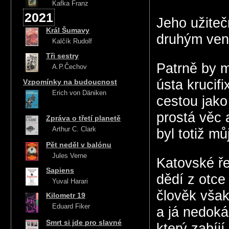
Kafka Franz
2021
Jeho užite
Král Šumavy
druhým ven,
Kalčík Rudolf
Tři sestry
Patrně by m
A.P.Čechov
ústa krucifi
Vzpomínky na budoucnost
Erich von Däniken
cestou jako 
prostá věc
Zpráva o třetí planetě
Arthur C. Clark
byl totiž mů
Pět neděl v balónu
Jules Verne
Katovské ř
Sapiens
dědí z otce
Yuval Harari
člověk však
Kilometr 19
Eduard Fiker
a já nedoká
Smrt si jde pro slavné
který zabíj