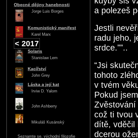
kdyby sis v
Obecné dějiny hanebnosti
a polezeš p
Jorge Luis Borges
Jestli nevě
Komunistický manifest
Karel Marx
radu jeho, 
< 2017
srdce.””..
Solaris
Stanislaw Lem
“Jsi skuteč
Kacířství
tohoto zléh
John Grey
v tvém věku
Láska a její kat
Irviw D. Yalom
Pokud jsem 
Zvěstování 
John Ashberry
což ti tvou
Mikuláš Kusánský
dítě, vděčil
dcerou ožen
Seznamte se, východní filozofie