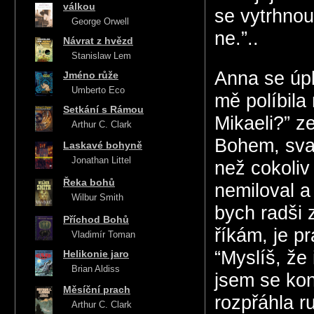
válkou
se vytrhnout
George Orwell
ne.”..
Návrat z hvězd
Stanislaw Lem
Anna se úpl
Jméno růže
Umberto Eco
mě políbila 
Setkání s Rámou
Mikaeli?” z
Arthur C. Clark
Bohem, svat
Laskavé bohyně
Jonathan Littel
než cokoliv
Řeka bohů
nemiloval a
Wilbur Smith
bych radši z
Příchod Bohů
říkám, je p
Vladimír Toman
“Myslíš, že
Helikonie jaro
Brian Aldiss
jsem se kone
Měsíční prach
rozpřáhla r
Arthur C. Clark