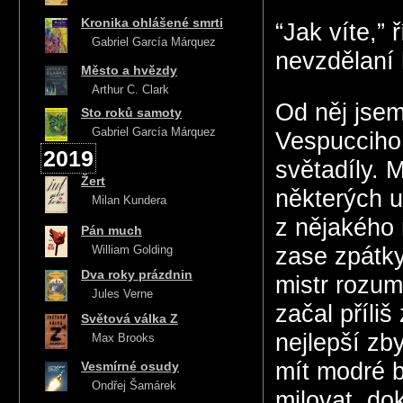
Kronika ohlášené smrti
“Jak víte,” 
Gabriel García Márquez
nevzdělaní 
Město a hvězdy
Arthur C. Clark
Od něj jsem
Sto roků samoty
Gabriel García Márquez
Vespucciho.
2019
světadíly. 
Žert
některých u
Milan Kundera
z nějakého 
Pán much
William Golding
zase zpátky
Dva roky prázdnin
mistr rozum
Jules Verne
začal příli
Světová válka Z
nejlepší zb
Max Brooks
mít modré bo
Vesmírné osudy
Ondřej Šamárek
milovat, do