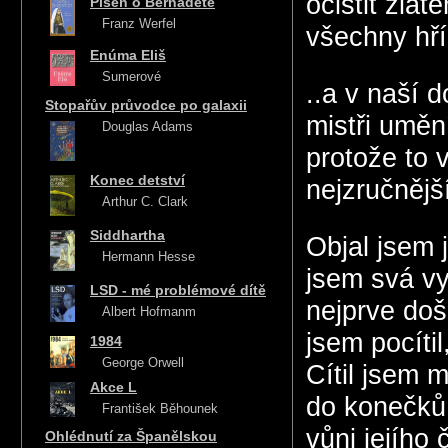
očistit zla
Píseň o Bernadetě
Franz Werfel
všechny hří
Enúma Eliš
Sumerové
..a v naší 
Stopařův průvodce po galaxii
mistři umění
Douglas Adams
protože to v
Konec detství
nejzručnější
Arthur C. Clark
Siddhartha
Objal jsem ji
Hermann Hesse
jsem svá vy
LSD - mé problémové dítě
nejprve doš
Albert Hofmanm
jsem pocítil
1984
George Orwell
Cítil jsem 
Akce L
do konečků 
František Běhounek
vůni jejího
Ohlédnutí za Španělskou