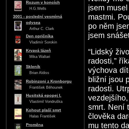
Rozum v koncích
jsem musel 
H.G.Wells
mastmi. Pou
3001 - poslední vesmírná
odysea
po něm jse
Arthur C. Clark
jsem snášet
Den opričníka
Vladimír Sorokin
“Lidský živ
Krvavá lázeň
Mika Waltari
radosti,” ří
Skleník
výchova dít
Brian Aldiss
bližní jsou
Robinzoni z Kronborgu
radosti. Ut
František Běhounek
Husitská epopej I.
vezdejšího,
Vlastimil Vondruška
smrt. Není 
Kohout plaší smrt
člověka dar
Halas František
mu tento dar
Proměna