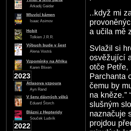
Arkadij Gaidar
..když mi z
Mluvící kámen
provoněných
Isaac Asimov
a učila mě z
Hobit
Tolkien J.R.R.
Výbuch bude v šest
Svlažil si h
Alena Vostrá
osvěžující 
Vzpomínky na Afriku
otče Petře,
Karen Blixen
2023
Parchanta c
Atlasova vzpoura
čemu by mu
Ayn Rand
na kněze.” 
V šeru dávných věků
slušným slo
Eduard Štorch
naznačuje s
Blázni z Hepteridy
Souček Ludvík
projdou pře
2022