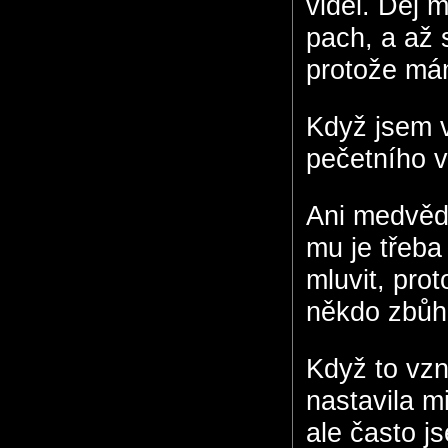
viděl. Dej 
pach, a až s
protože mám
Když jsem v
pečetního v
Ani medvěda
mu je třeba
mluvit, pro
někdo zbůhd
Když to vzn
nastavila m
ale často j