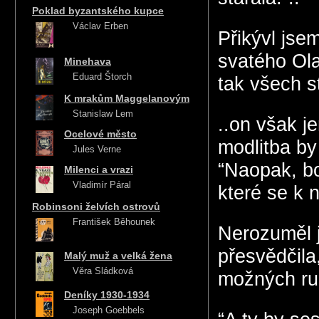
Poklad byzantského kupce
Václav Erben
Přikývl jsem
svatého Ola
Minehava
Eduard Štorch
tak všech s
K mrakům Maggelanovým
Stanislaw Lem
..on však j
Ocelové město
modlitba by
Jules Verne
“Naopak, bo
Milenci a vrazi
Vladimír Páral
které se k 
Robinsoni želvích ostrovů
František Běhounek
Nerozuměl j
přesvědčila
Malý muž a velká žena
Věra Sládková
možných ru
Deníky 1930-1934
Joseph Goebbels