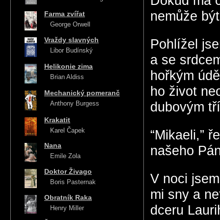
Dokud má ch
nemůže být 
Farma zvířat
George Orwell
Vraždy slavných
Pohlížel js
Libor Budínský
a se srdcem
Helikonie zima
hořkým úděl
Brian Aldiss
ho život ne
Mechanický pomeranč
Anthony Burgess
dubovým tř
Krakatit
Karel Čapek
“Mikaeli,” ř
Nana
našeho Pán
Emile Zola
Doktor Živago
V noci jsem
Boris Pasternak
mi sny a ne
Obratník Raka
dceru Lauri
Henry Miller