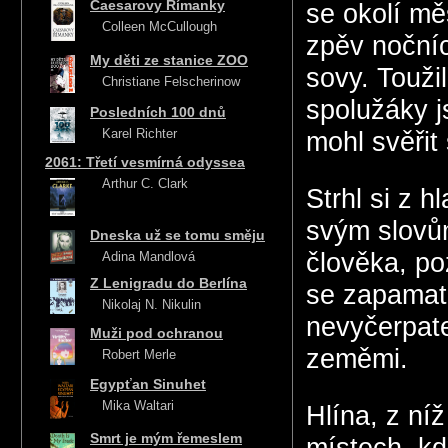
Caesarovy Římanky
se okolí mě
Colleen McCullough
zpěv nočníc
My děti ze stanice ZOO
sovy. Toužil
Christiane Felscherinow
spolužáky j
Posledních 100 dnů
Karel Richter
mohl svěřit
2061: Třetí vesmírná odyssea
Arthur C. Clark
Strhl si z h
svým slovům
Dneska už se tomu směju
člověka, po
Adina Mandlová
Z Lenigradu do Berlína
se zapamato
Nikolaj N. Nikulin
nevyčerpate
Muži pod ochranou
zeměmi.
Robert Merle
Egypťan Sinuhet
Mika Waltari
Hlína, z níž
Smrt je mým řemeslem