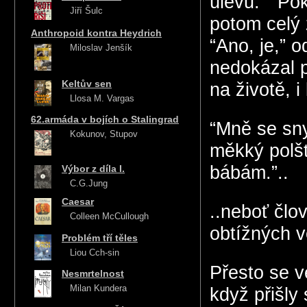
úlevu.” “Po
Jiří Šulc
potom celý 
Anthropoid kontra Heydrich
“Ano, je,” 
Miloslav Jenšík
nedokázal p
Keltův sen
na životě, i
Llosa M. Vargas
62.armáda v bojích o Stalingrad
“Mně se sny
Kokunov, Stupov
měkký polš
bábám.”..
Výbor z díla I.
C.G.Jung
Caesar
..neboť člo
Colleen McCullough
obtížných v
Problém tří těles
Liou Cch-sin
Přesto se v
Nesmrtelnost
Milan Kundera
když přišly