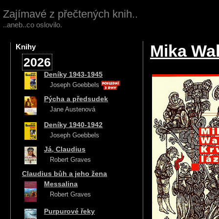
Zajímavé z přečtených knih..
..aneb..co oslovilo.
Mika Wal
Knihy
2026
Deníky 1943-1945
Joseph Goebbels
Pýcha a předsudek
Jane Austenová
Deníky 1940-1942
Joseph Goebbels
Já, Claudius
Robert Graves
Claudius bůh a jeho žena
Messalina
Robert Graves
Purpurové řeky