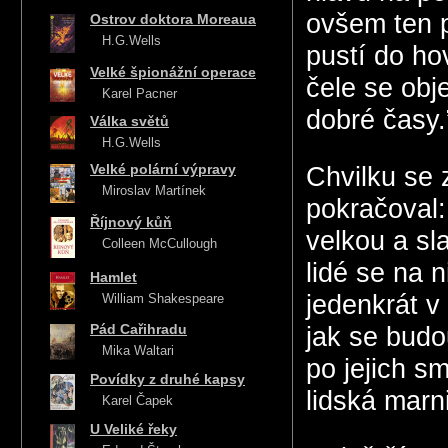
ovšem ten 
Ostrov doktora Moreaua
H.G.Wells
pustí do ho
Velké špionážní operace
čele se obje
Karel Pacner
dobré časy.”
Válka světů
H.G.Wells
Velké polární výpravy
Chvilku se 
Miroslav Martínek
pokračoval:
Říjnový kůň
velkou a sl
Colleen McCullough
lidé se na 
Hamlet
jedenkrát v
William Shakespeare
Pád Cařihradu
jak se budo
Mika Waltari
po jejich sm
Povídky z druhé kapsy
lidská marn
Karel Čapek
U Veliké řeky