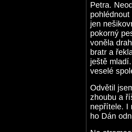
Petra. Neod
pohlédnout 
jen nešikovn
pokorný pes 
voněla drah
bratr a řekl
ještě mladí
veselé spol
Odvětil jse
zhoubu a ří
nepřítele. 
ho Dán odn