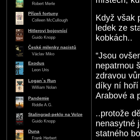
místech, kd
Robert Merle
Přízeň fortuny
Když však p
Colleen McCullough
ledek ze st
Hitlerovi bojovnící
kobkách..
Guido Knopp
České milenky nacistů
“Jsou ovšem
Václav Miko
Exodus
nepatrnou š
Leon Uris
zdravou vůn
Logan`s Run
díky ní hoř
William Nolan
Arabové a p
Pandemie
Riddle A.G.
..protože d
Stalingrad-peklo na Volze
Guido Knopp
nenasytné j
Duna
statného b
Frank Herbert