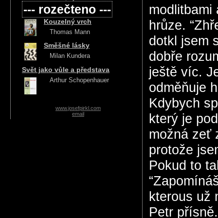
--- rozečteno ---
modlitbami 
Kouzelný vrch
hrůze. “Zhř
Thomas Mann
dotkl jsem s
Směšné lásky
dobře rozum
Milan Kundera
ještě víc. 
Svět jako vůle a představa
Arthur Schopenhauer
odměňuje hř
Kdybych spá
www.josefpirkl.com
email
který je po
možná zeť z
protože jse
Pokud to ta
“Zapomínáš,
kterous už m
Petr přísně.