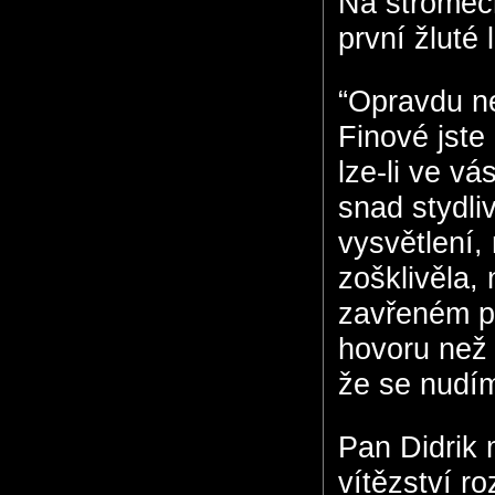
Na stromech
první žluté l
“Opravdu ne
Finové jste
lze-li ve vá
snad stydli
vysvětlení,
zošklivěla,
zavřeném pok
hovoru než
že se nudím
Pan Didrik 
vítězství r