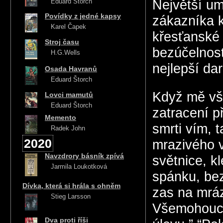
Eduard Štorch
Největší um
Povídky z jedné kapsy
zákazníka k
Karel Čapek
křesťanské
Stroj času
bezúčelnost
H.G.Wells
nejlepší da
Osada Havranů
Eduard Štorch
Když mě vš
Lovci mamutů
Eduard Štorch
zatracení p
Memento
smrti vím, 
Radek John
2020
mrazivého v
Navzdrory básník zpívá
světnice, k
Jarmila Loukotková
spánku, bez
Dívka, která si hrála s ohněm
zas na mráz.
Stieg Larsson
Všemohoucí
Dva proti říši