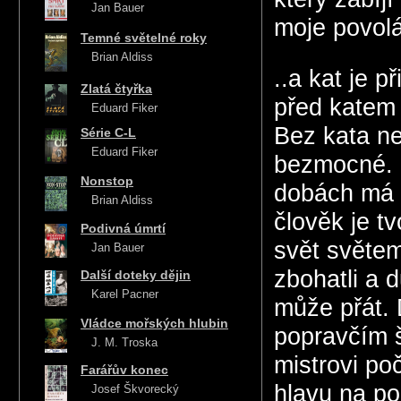
Jan Bauer
moje povolá
Temné světelné roky
Brian Aldiss
..a kat je 
Zlatá čtyřka
před katem 
Eduard Fiker
Bez kata ne
Série C-L
Eduard Fiker
bezmocné. P
Nonstop
dobách má k
Brian Aldiss
člověk je t
Podivná úmrtí
svět světem
Jan Bauer
zbohatli a d
Další doteky dějin
Karel Pacner
může přát. 
Vládce mořských hlubin
popravčím š
J. M. Troska
mistrovi po
Farářův konec
hlavu na po
Josef Škvorecký