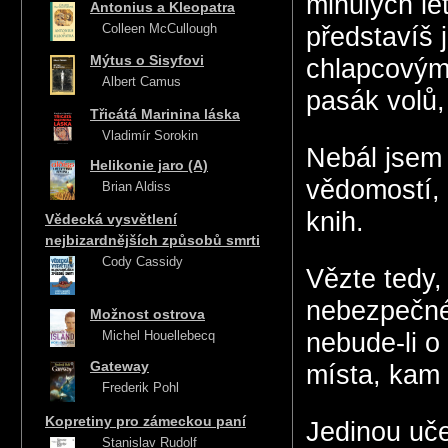
minulých le
Antonius a Kleopatra
Colleen McCullough
představíš 
Mýtus o Sisyfovi
chlapcovým
Albert Camus
pasák volů,
Třicátá Marinina láska
Vladimír Sorokin
Nebál jsem 
Helikonie jaro (A)
vědomostí, 
Brian Aldiss
knih.
Vědecká vysvětlení
nejbizardnějších způsobů smrti
Cody Cassidy
Vězte tedy,
nebezpečné,
Možnost ostrova
Michel Houellebecq
nebude-li o
Gateway
místa, kam 
Frederik Pohl
Kopretiny pro zámeckou paní
Jedinou uč
Stanislav Rudolf