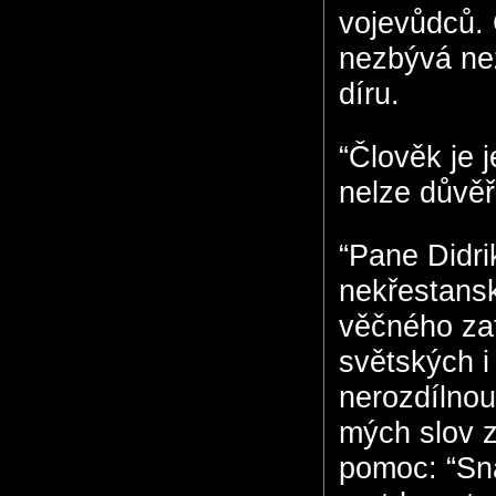
vojevůdců. 
nezbývá než
díru.
“Člověk je 
nelze důvěř
“Pane Didri
nekřestansk
věčného zat
světských i
nerozdílnou
mých slov z
pomoc: “Sna