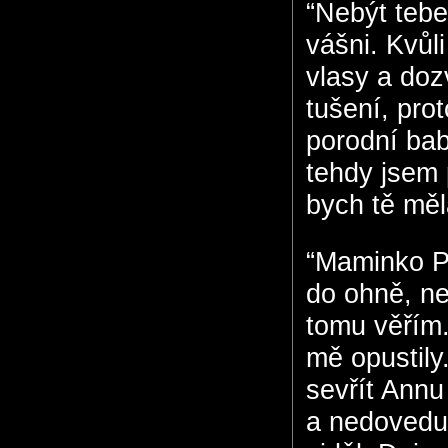
“Nebýt tebe
vášni. Kvůl
vlasy a doz
tušení, pro
porodní bab
tehdy jsem 
bych tě měla
“Maminko Pi
do ohně, ne
tomu věřím.
mě opustily
sevřít Annu 
a nedovedu 