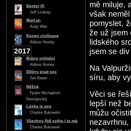
mě miluje, a
Dexter (I)
však neměl 
Jeff Lindsay
Marťan
pomyslet, ž
Andy Weir
že už jsem 
Konec civilizace
lidského sr
Aldous Huxley
2017
jsem se div
Brány vnímání
Aldous Huxley
Na Valpurži
Dějiny psal sex
síru, aby v
Jan Bauer
Něžná
Věci se řeš
Fjodor Michajlovič
Dostojevskij
lepší než be
Láska je pes
můžu očistit
Charles Bukowski
nezavrhnu, j
Všechny řitě světa i ta má
Charles Bukowski