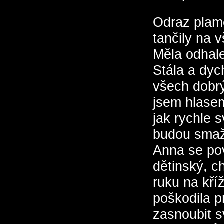
Odraz plame
tančily na 
Měla odhale
Stála a dyc
všech dobrý
jsem hlasem
jak rychle 
budou smaž
Anna se pov
dětinský, c
ruku na kří
poškodila p
zasnoubit s